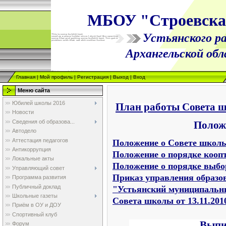
МБОУ "Строевск
Устьянского ра
Архангельской об
Главная
|
Мой профиль
|
Регистрация
|
Выход
|
Вход
Меню сайта
Юбилей школы 2016
План работы Совета ш
Новости
Сведения об образова...
Полож
Автодело
Аттестация педагогов
Положение о Совете школ
Антикоррупция
Положение
о порядке кооп
Локальные акты
Положение
о порядке выб
Управляющий совет
Приказ управления образ
Программа развития
Публичный доклад
"Устьянский муниципальны
Школьные газеты
Совета школы от 13.11.2010
Приём в ОУ и ДОУ
Спортивный клуб
Выпи
Форум