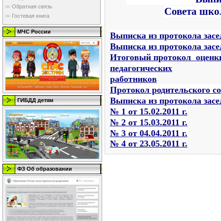
Обратная связь
Совета школ
Гостевая книга
МЧС России
Выписка из протокола засе
Выписка из протокола засе
Итоговый протокол оценки
педагогических
работников
Протокол родительского соб
Выписка из протокола засед
ГИБДД детям
№ 1 от 15.02.2011 г.
№ 2 от 15.03.2011 г.
№ 3 от 04.04.2011 г.
№ 4 от 23.05.2011 г.
ФЗ Об образовании