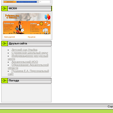
ФСКН
Друзья сайта
Детский сад Улыбка
Строевской школьный округ
Информационно-ресурсный
центр
Архангельский ИОО
Образование Архангельской
области
Пушкина Е.А. Персональный
сайт
Погода
Cop