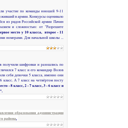
няли участие по команды юношей 9-11
служивший в армии. Конкурсы оценивало
йся из рядов Российской армии Пачин
разием и сложностью: от "Разрешите
ервое место у 10 класса, второе - 11
ными номерами. Для начальной школы
...
ов получили шифровки и разошлись по
личился 7 класс и его командир Волов
или себя девочки 5 класса, именно они
 класс. А 7 класс на четвёртом посту
есто - 8 класс, 2 - 7 класс, 3 - 6 класс и
".
авления образования администрации
го района
.