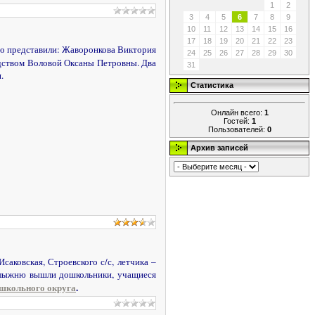
1
2
3
4
5
6
7
8
9
10
11
12
13
14
15
16
17
18
19
20
21
22
23
но представили: Жаворонкова Виктория
24
25
26
27
28
29
30
водством Воловой Оксаны Петровны. Два
31
.
Статистика
Онлайн всего:
1
Гостей:
1
Пользователей:
0
Архив записей
аковская, Строевского с/с, летчика –
ю лыжню вышли дошкольники, учащиеся
 школьного округа
.