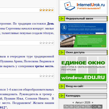
Федеральный закон
День
троение. По традиции состоялся
Анны Сергеевны начался концерт: милые
, талантливые певуньи создали тёплую,
Окно доступа
вала в очередном туре традиционной
, Пушкина Арина, Полоскова Людмила и
третье место.
гли вырвать у соперников
Вход на сайт
хся 1-4 классов общеобразовательных
позавидовать.
Руководитель и тренер -
Календарь
ий, Пушкин Илья, Сопилов Никита. В
е место. Поздравляем! Желаем нашим
«
Август 2026
»
012".
Пн
Вт
Ср
Чт
Пт
Сб
Вс