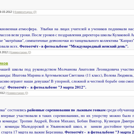
9.03.2012
|
Комментарии (0)
кновенная атмосфера. Улыбки на лицах учителей и учеников поднимали нас
лассов вели уроки. После уроков с поздравления директора школы Кулаковой 
е "матрёшки", симпатичные девчоночки из танцевального коллектива "Каприз"
Фотоотчёт - в фотоальбоме "Международный женский день".
овали всех.
3.2012
|
Комментарии (0)
иков
нашей школы под руководством Молчанова Анатолия Леонидовича участво
оманды: Ипатова Марина и Артемьевская Светлана (11 класс), Волова Людмила
красиво играют наши девушки! В упорной, сложной и честной борьбе они смо
Фотоотчёт - в фотоальбоме "3 марта 2012".
бед!
2012
|
Комментарии (0)
районные соревнования по лыжным гонкам
ка" состоялись
среди обучающи
 впервые участвовали в таких соревнованиях, но их упорству можно было 
в команды: Тропин Андрей, Волов Михаил, Бобин Виктор, Кузнецов Дмитр
и команды Малодорской и Ульяновской школ, и заняли достойное треть
Фотоотчёт - в фотоальбоме "3 марта 2
старта 17 марта на лыжне Березника.