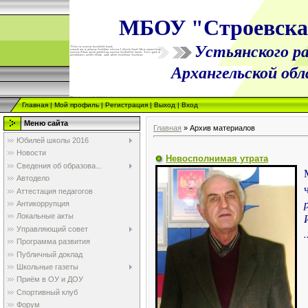
МБОУ "Строевск
Устьянского ра
Архангельской об
Главная
|
Мой профиль
|
Регистрация
|
Выход
|
Вход
Меню сайта
Главная
»
Архив материалов
Юбилей школы 2016
Новости
Невосполнимая утрата
Сведения об образова...
Автодело
Аттестация педагогов
Антикоррупция
Локальные акты
Управляющий совет
.
Программа развития
Публичный доклад
Школьные газеты
Приём в ОУ и ДОУ
Спортивный клуб
Форум