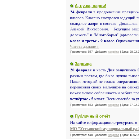
А, ну-ка, парни!
24 февраля
в продолжение праздник
классов. Классно смотрелся ведущий п
солидное жюри в составе: Домашняя 
Алексей Викторович. Будущим защит
доложить" и "Многоборья" (армреслин
класс и третье - 9 класс
. Одноклассн
Читать дальше »
Просмотров:
577
|
Добавил:
sergirina
|
Дата:
28.02.
Зарница
20 февраля
Дня защитника 
в честь
разным постам, где было нужно выпол
Павел, который не только оперативно 
перевозили своих мальчиков на санка
показал свою собранность и ребята пр
четвёртое - 5 класс
. Всем спасибо за 
Просмотров:
533
|
Добавил:
sergirina
|
Дата:
27.02.
Публичный отчёт
На сайте информационно-ресурсного
МО "Устьянский муниципальный райо
Просмотров:
548
|
Добавил:
sergirina
|
Дата:
11.02.