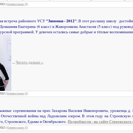
2012
|
Комментарии (0)
"Зимовки - 2012"
ая встреча районного УСУ
. В этот раз нашу школу достой
, Домашняя Екатерина (6 класс) и Жаворонкова Анастасия (5 класс) под руко
курсной программой. У девочек остались самые добрые и тёплые воспоминания
...
Читать дальше »
2012
|
Комментарии (0)
лыжные соревнования на приз Захарова Василия Никоноровича, уроженца д. Ис
й Отечественной войны над Ладожским озером. В этом году на Строевску
Подробности - на сайте Строевского
го, Строевского, Едьмы и Октябрьского.
2012
|
Комментарии (0)