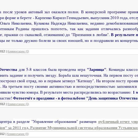
а после уроков актовый зал оказался полон. В конкурсной программе при
ри форме и берете - Карпенко Кирилл Геннадьевич, выпускник 2010 года, от
Ольга Николаевна, Кулакова Надежда Николаевна, недавно демобилизовавши
никам Родины пришлось попотеть, так как задания отличались разнооб
В результате п
г, прыжки со скакалкой, отжимания) до "Признания в любви".
ицы не только дружно болели за своих юношей, но и поздравили их концерт
2012
|
Комментарии (0)
Отечества
"Зарница"
для 5-8 классов была проведена игра
. Команды класс
нить задание и получить звезду. Борьба шла нешуточная. На первом посту от
построил свой отряд, но и первым затянул "Катюшу". На втором посту прояв
х. На третьем посту своими активностью и непосредственностью запомнился 6
1 м
оявили чувство юмора. В результате места распределились по возрастанию:
Фотоотчёт о празднике - в фотоальбоме "День защитника Отечества
участие!
2012
|
Комментарии (0)
публичный отчет упр
 центра
в разделе "Управление образования" размещен
н" за 2011 год. Развитие Муниципальной системы образования Устьянско
2012
|
Комментарии (0)