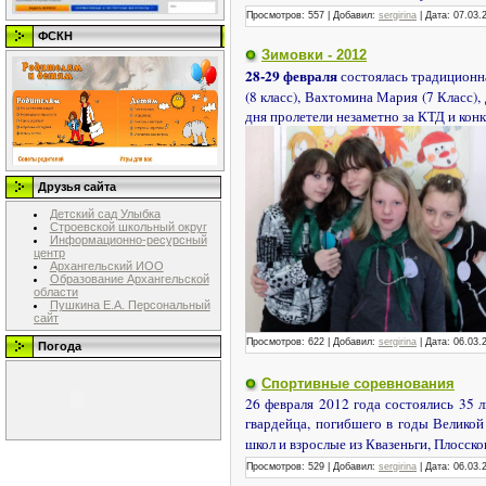
Просмотров:
557
|
Добавил:
sergirina
|
Дата:
07.03.
ФСКН
Зимовки - 2012
28-29 февраля
состоялась традиционн
(8 класс), Вахтомина Мария (7 Класс)
дня пролетели незаметно за КТД и кон
Друзья сайта
Детский сад Улыбка
Строевской школьный округ
Информационно-ресурсный
центр
Архангельский ИОО
Образование Архангельской
области
Пушкина Е.А. Персональный
сайт
Просмотров:
622
|
Добавил:
sergirina
|
Дата:
06.03.
Погода
Спортивные соревнования
26 февраля 2012 года состоялись 35 
гвардейца, погибшего в годы Велико
школ и взрослые из Квазеньги, Плосско
Просмотров:
529
|
Добавил:
sergirina
|
Дата:
06.03.