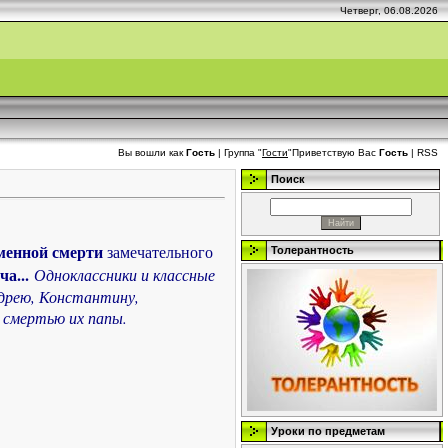
Четверг, 06.08.2026
Вы вошли как
Гость
|
Группа
"
Гости
"
Приветствую Вас
Гость
|
RSS
Поиск
менной смерти
замечательного
Толерантность
ча...
Одноклассники и классные
дрею, Константину,
й смертью их папы.
Уроки по предметам