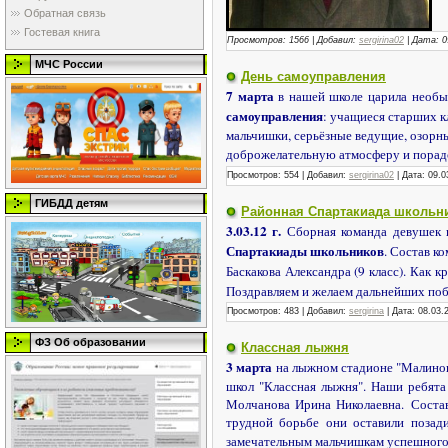
Обратная связь
Гостевая книга
Просмотров:
1566
|
Добавил:
sergirina02
|
Дата:
0
МЧС России
День самоуправления
7 марта
в нашей школе царила необы
самоуправления
: учащиеся старших к
мальчишки, серьёзные ведущие, озорны
доброжелательную атмосферу и порад
Просмотров:
554
|
Добавил:
sergirina02
|
Дата:
09.0
ГИБДД детям
Районная Спартакиада школьн
3.03.12 г.
Сборная команда девушек 
Спартакиады школьников
. Состав к
Баскакова Александра (9 класс). Как 
Поздравляем и желаем дальнейших по
Просмотров:
483
|
Добавил:
sergirina
|
Дата:
08.03.
ФЗ Об образовании
Классная лыжня
3 марта
на лыжном стадионе "Малинов
школ "Классная лыжня". Наши ребята
Молчанова Ирина Николаевна.
Соста
трудной борьбе они оставили позад
замечательным мальчишкам успешного 