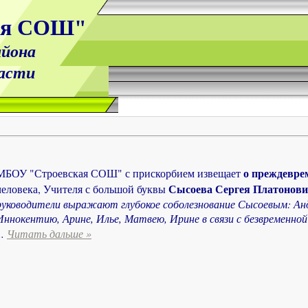
ая СОШ"
йона
ласти
о преждевре
МБОУ "Строевская СОШ" с прискорбием извещает
Сысоева Сергея Платонови
человека, Учителя с большой буквы
руководители выражают глубокое соболезнование Сысоевым: Ан
Иннокентию, Арине, Илье, Матвею, Ирине в связи с безвременно
..
Читать дальше »