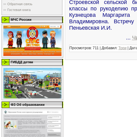
Строевской сельской б
Обратная связь
классы по рукоделию пр
Гостевая книга
Кузнецова Маргарита
МЧС России
Владимировна. Встречу
Пеньевская И.И.
...
Ч
Просмотров:
711
|
Добавил:
Тори
|
Дата
ГИБДД детям
ФЗ Об образовании