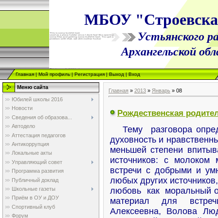
МБОУ "Строевск
Устьянского ра
Архангельской об
Главная
|
Мой профиль
|
Регистрация
|
Выход
|
Вход
Меню сайта
Главная
»
2013
»
Январь
»
08
Юбилей школы 2016
Новости
Рождественская родител
Сведения об образова...
Автодело
Тему разговора опреде
Аттестация педагогов
духовность и нравственн
Антикоррупция
меньшей степени впитыв
Локальные акты
источников: с молоком 
Управляющий совет
встречи с добрыми и у
Программа развития
любых других источников
Публичный доклад
Школьные газеты
любовь как моральный о
Приём в ОУ и ДОУ
материал для встре
Спортивный клуб
Алексеевна, Волова Лю
Форум