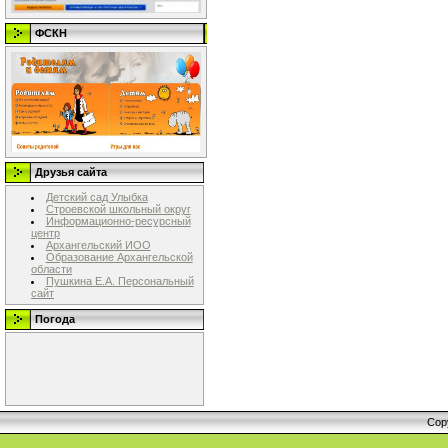
ФСКН
Друзья сайта
Детский сад Улыбка
Строевской школьный округ
Информационно-ресурсный
центр
Архангельский ИОО
Образование Архангельской
области
Пушкина Е.А. Персональный
сайт
Погода
Cop