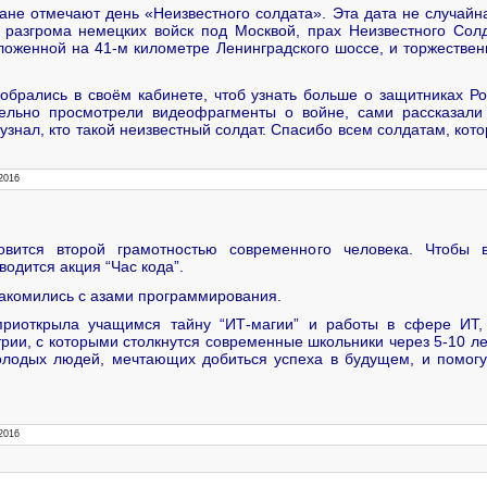
ане отмечают день «Неизвестного солдата». Эта дата не случайна
разгрома немецких войск под Москвой, прах Неизвестного Сол
ложенной на 41-м километре Ленинградского шоссе, и торжестве
обрались в своём кабинете, чтоб узнать больше о защитниках Ро
тельно просмотрели видеофрагменты о войне, сами рассказали 
 узнал, кто такой неизвестный солдат. Спасибо всем солдатам, ко
2016
овится второй грамотностью современного человека. Чтобы в
одится акция “Час кода”.
накомились с азами программирования.
приоткрыла учащимся тайну “ИТ-магии” и работы в сфере ИТ, 
рии, с которыми столкнутся современные школьники через 5-10 ле
лодых людей, мечтающих добиться успеха в будущем, и помогу
2016