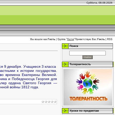
Суббота, 08.08.2026
Вы вошли как
Гость
|
Группа
"
Гости
"
Приветствую Вас
Гость
|
RSS
Поиск
Толерантность
ся 9 декабря. Учащиеся 3 класса
астными к истории государства.
во времена Екатерины Великой.
ника и Победоносца Георгия для
алер ордена Святого Георгия —
нной войны 1812 года.
Уроки по предметам