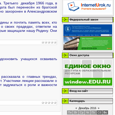
. Третьего декабря 1966 года, в
дата был перенесён из братской
нно захоронен в Александровском
Федеральный закон
дины и почтить память всех, кто
о своих прадедах, ответили на
торые защищали нашу Родину. Они
Окно доступа
дохновить учащихся осваивать
рассказала о главных трендах,
т. Участники лекции рассказали о
т задуматься о роли и важности
Вход на сайт
Календарь
«
Декабрь 2016
»
Пн
Вт
Ср
Чт
Пт
Сб
Вс