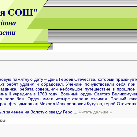
ая СОШ"
йона
ласти
 новую памятную дату – День Героев Отечества, который празднует
акт ребят удивил и обрадовал. Ученики почувствовали себя прич
раздника, ребята совершили небольшое путешествие в прошлое 
рина II учредила в 1769 году Военный орден Святого Великомуче
на поле боя. Орден имел четыре степени отличия. Полный кав
ерал-фельдмаршал Михаил Илларионович Кутузов, герой Отечестве
ыл заменён на Золотую звезду Геро
...
Читать дальше »
2016