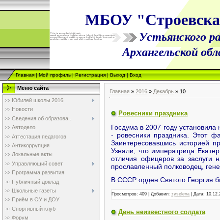
МБОУ "Строевск
Устьянского ра
Архангельской об
Главная
|
Мой профиль
|
Регистрация
|
Выход
|
Вход
Меню сайта
Главная
»
2016
»
Декабрь
»
10
Юбилей школы 2016
Новости
Ровесники праздника
Сведения об образова...
Госдума в 2007 году установила
Автодело
- ровесники праздника. Этот ф
Аттестация педагогов
Заинтересовавшись историей п
Антикоррупция
Узнали, что императрица Екате
Локальные акты
отличия офицеров за заслуги 
Управляющий совет
прославленный полководец, ген
Программа развития
В СССР орден Святого Георгия б
Публичный доклад
Школьные газеты
Просмотров:
409
|
Добавил:
zyselena
|
Дата:
10.12.
Приём в ОУ и ДОУ
Спортивный клуб
День неизвестного солдата
Форум