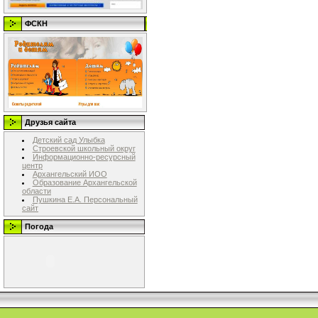
ФСКН
Друзья сайта
Детский сад Улыбка
Строевской школьный округ
Информационно-ресурсный
центр
Архангельский ИОО
Образование Архангельской
области
Пушкина Е.А. Персональный
сайт
Погода