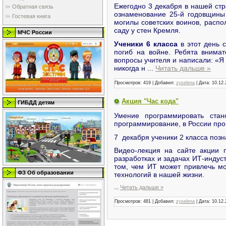
Ежегодно 3 декабря в нашей стр
Обратная связь
ознаменование 25-й годовщины 
Гостевая книга
могилы советских воинов, распо
саду у стен Кремля.
МЧС России
Ученики 6 класса
в этот день с
погиб на войне. Ребята внима
вопросы учителя и написали: «Я
никогда н
...
Читать дальше »
Просмотров:
419
|
Добавил:
zyselena
|
Дата:
10.12.
Акция "Час кода"
ГИБДД детям
Умение программировать стан
программирование, в России пров
7 декабря ученики 2 класса поз
Видео-лекция на сайте акции 
разработках и задачах ИТ-индуст
том, чем ИТ может привлечь мо
ФЗ Об образовании
технологий в нашей жизни.
...
Читать дальше »
Просмотров:
481
|
Добавил:
zyselena
|
Дата:
10.12.