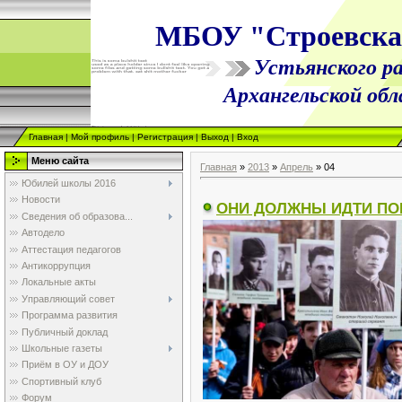
МБОУ "Строевск
Устьянского ра
Архангельской об
Главная
|
Мой профиль
|
Регистрация
|
Выход
|
Вход
Меню сайта
Главная
»
2013
»
Апрель
»
04
Юбилей школы 2016
Новости
ОНИ ДОЛЖНЫ ИДТИ ПО
Сведения об образова...
Автодело
Аттестация педагогов
Антикоррупция
Локальные акты
Управляющий совет
Программа развития
Публичный доклад
Школьные газеты
Приём в ОУ и ДОУ
Спортивный клуб
Форум