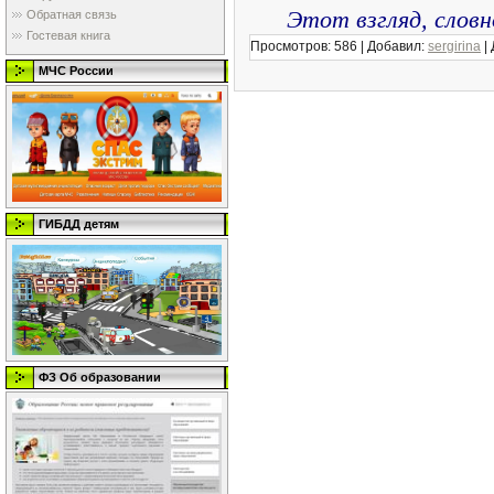
Этот взгляд, слов
Обратная связь
Гостевая книга
Просмотров:
586
|
Добавил:
sergirina
|
МЧС России
ГИБДД детям
ФЗ Об образовании