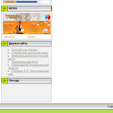
ФСКН
Друзья сайта
Детский сад Улыбка
Строевской школьный округ
Информационно-ресурсный
центр
Архангельский ИОО
Образование Архангельской
области
Пушкина Е.А. Персональный
сайт
Погода
Cop