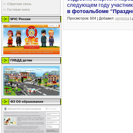
следующем году участник
Обратная связь
Гостевая книга
в фотоальбоме "Праздни
Просмотров:
604
|
Добавил:
sergirina
|
МЧС России
ГИБДД детям
ФЗ Об образовании