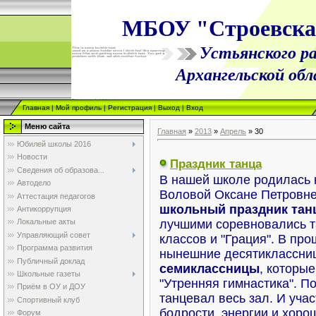
МБОУ "Строевск
Устьянского ра
Архангельской об
Главная
|
Мой профиль
|
Регистрация
|
Выход
|
Вход
Меню сайта
Главная
»
2013
»
Апрель
»
30
Юбилей школы 2016
Новости
Праздник танца
Сведения об образова...
В нашей школе родилась 
Автодело
Воловой Оксане Петровне
Аттестация педагогов
школьный праздник тан
Антикоррупция
лучшими соревновались т
Локальные акты
Управляющий совет
классов и "Грация". В пр
Программа развития
нынешние десятиклассниц
Публичный доклад
семиклассницы
, которы
Школьные газеты
"Утренняя гимнастика". П
Приём в ОУ и ДОУ
танцевал весь зал. И учас
Спортивный клуб
бодрости, энергии и хоро
Форум