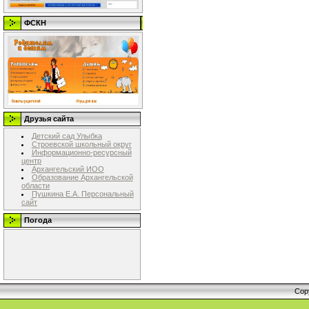
ФСКН
Друзья сайта
Детский сад Улыбка
Строевской школьный округ
Информационно-ресурсный
центр
Архангельский ИОО
Образование Архангельской
области
Пушкина Е.А. Персональный
сайт
Погода
Cop